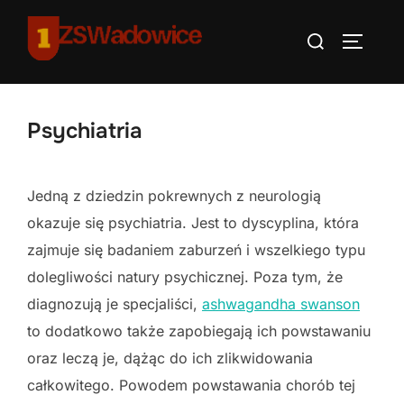
Skip
Search
to
TOGGLE
for:
content
Psychiatria
Jedną z dziedzin pokrewnych z neurologią
okazuje się psychiatria. Jest to dyscyplina, która
zajmuje się badaniem zaburzeń i wszelkiego typu
dolegliwości natury psychicznej. Poza tym, że
diagnozują je specjaliści,
ashwagandha swanson
to dodatkowo także zapobiegają ich powstawaniu
oraz leczą je, dążąc do ich zlikwidowania
całkowitego. Powodem powstawania chorób tej