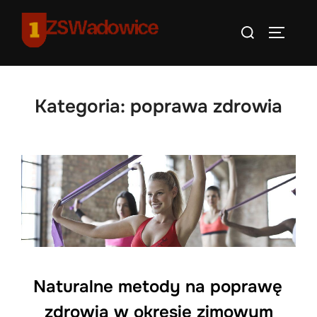
Skip
Search
to
TOGGLE
for:
content
Kategoria:
poprawa zdrowia
Naturalne metody na poprawę
zdrowia w okresie zimowym