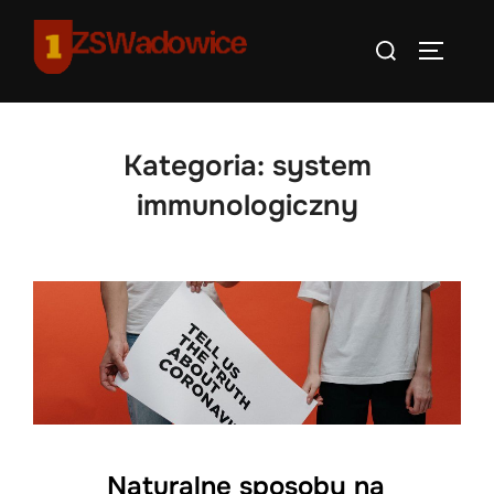
Skip
Search
to
TOGGLE
for:
content
Kategoria:
system
immunologiczny
Naturalne sposoby na