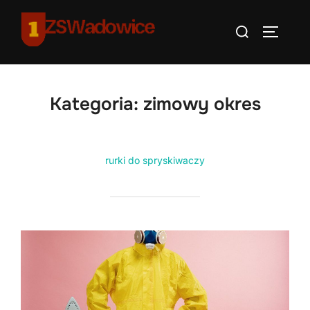
Skip
Search
to
TOGGLE
for:
content
Kategoria:
zimowy okres
rurki do spryskiwaczy