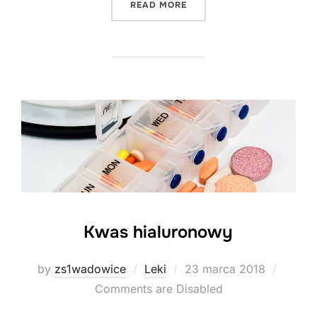
"LEKI NA GRYPĘ DO PICIA"
READ MORE
Kwas hialuronowy
Posted
by
zs1wadowice
Leki
23 marca 2018
on
Comments are Disabled