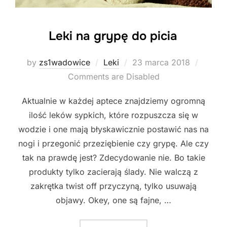
Leki na grypę do picia
Posted
by
zs1wadowice
Leki
23 marca 2018
on
Comments are Disabled
Aktualnie w każdej aptece znajdziemy ogromną
ilość leków sypkich, które rozpuszcza się w
wodzie i one mają błyskawicznie postawić nas na
nogi i przegonić przeziębienie czy grypę. Ale czy
tak na prawdę jest? Zdecydowanie nie. Bo takie
produkty tylko zacierają ślady. Nie walczą z
zakrętka twist off przyczyną, tylko usuwają
objawy. Okey, one są fajne, …